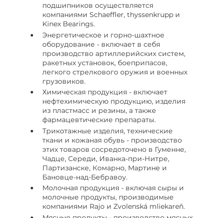
подшипников осуществляется
компаниями Schaeffler, thyssenkrupp и
Kinex Bearings.
Энергетическое и горно-шахтное
оборудование - включает в себя
производство артиллерийских систем,
ракетных установок, боеприпасов,
легкого стрелкового оружия и военных
грузовиков.
Химическая продукция - включает
нефтехимическую продукцию, изделия
из пластмасс и резины, а также
фармацевтические препараты.
Трикотажные изделия, технические
ткани и кожаная обувь - производство
этих товаров сосредоточено в Гуменне,
Чадце, Середи, Иванка-при-Нитре,
Партизанске, Комарно, Мартине и
Бановце-над-Бебравоу.
Молочная продукция - включая сыры и
молочные продукты, производимые
компаниями Rajo и Zvolenská mliekareň.
Мясные продукты - производство мясных