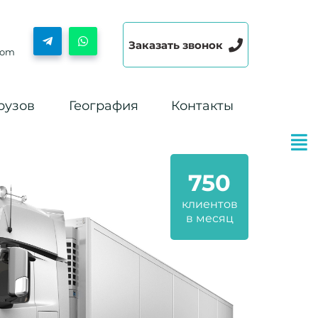
Заказать звонок
com
рузов
География
Контакты
750
клиентов
в месяц