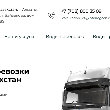
азахстан,
г. Алматы,
+7 (708) 800 35 09
л. Байзакова, дом
calculation_kz@interlogcon.
89
Наши услуги
Виды перевозок
Виды г
евозки
ахстан
цами