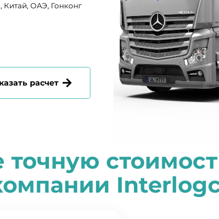
, Китай, ОАЭ, Гонконг
казать расчет
е точную стоимост
компании
I
nterlog