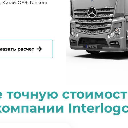
, Китай, ОАЭ, Гонконг
казать расчет
е точную стоимост
компании
I
nterlog