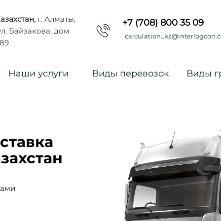
азахстан,
г. Алматы,
+7 (708) 800 35 09
л. Байзакова, дом
calculation_kz@interlogcon.
89
Наши услуги
Виды перевозок
Виды г
ставка
азахстан
цами