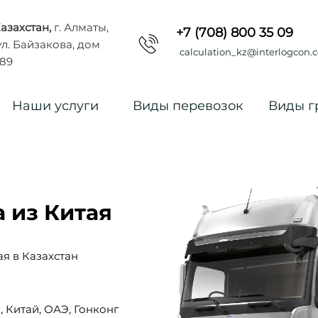
азахстан,
г. Алматы,
+7 (708) 800 35 09
л. Байзакова, дом
calculation_kz@interlogcon.
89
Наши услуги
Виды перевозок
Виды г
а из Китая
я в Казахстан
, Китай, ОАЭ, Гонконг