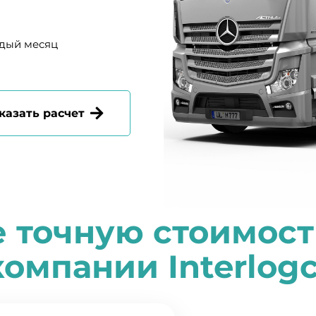
ждый месяц
казать расчет
е точную стоимост
компании
I
nterlog