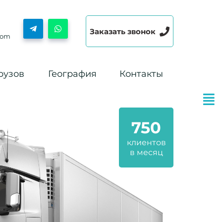
Заказать звонок
com
рузов
География
Контакты
750
клиентов
в месяц