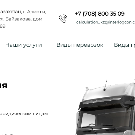
азахстан,
г. Алматы,
+7 (708) 800 35 09
л. Байзакова, дом
calculation_kz@interlogcon.
89
Наши услуги
Виды перевозок
Виды г
ля
н юридическим лицам