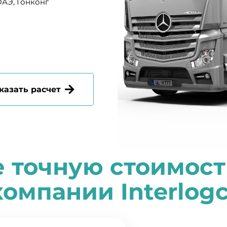
ОАЭ, Гонконг
казать расчет
е точную стоимост
компании
I
nterlog