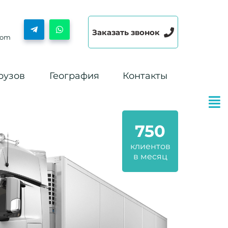
Заказать звонок
com
рузов
География
Контакты
750
клиентов
в месяц